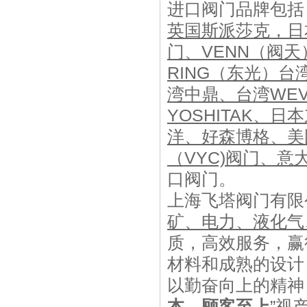
进口阀门品牌包括
英国斯派莎克，日
门、
VENN
（阀天
RING
（东光）台
湾中鼎、台湾
WEV
YOSHITAK
、日本
洋、好森博格、美
（
VYC)
阀门、意
口阀门。
上海飞塔阀门有限
矿、电力、液化气
质，高效服务，赢
材料和成熟的设计
以勤奋向上的精神
本、顾客至上
”
视